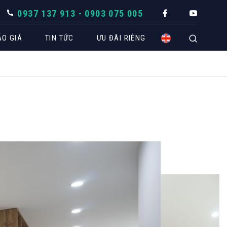
0937 137 913 - 0903 075 005
ÁO GIÁ
TIN TỨC
ƯU ĐÃI RIÊNG
CÔNG TRÌNH THIẾT KẾ
Biệt thự
Căn hộ
Nhà phố
Spa
Văn phòng
Coffee
Khách sạn
Shop -
Showroom
THÔ
TUYỂN DỤNG
BÁO GIÁ NHANH THEO KHÔNG GIAN