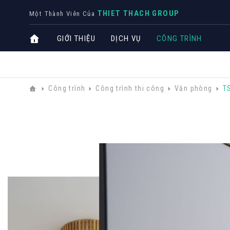
THIET THACH GROUP
Một Thành Viên Của
GIỚI THIỆU
DỊCH VỤ
CÔNG TRÌNH
Công trình
Công trình thi công
Văn phòng
TS
CÔNG T
Biệt thự
Nhà phố
Văn phò
Khách s
THIẾT KẾ NỘI THẤT
CHUYÊN NGÀNH
TRỌ