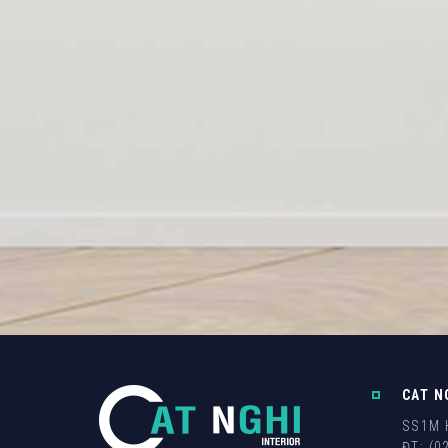
CAT N
SS1M H
ĐT: (0