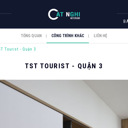
B
TỔNG QUAN
CÔNG TRÌNH KHÁC
LIÊN HỆ
T Tourist - Quận 3
TST TOURIST - QUẬN 3
RÌNH THI CÔNG
Căn hộ
Spa
ng
Nhà hàng - Bar
ạn
Shop -
Showroom - Gara
N GÓI CẢI TẠO - HOÀN THIỆN
BẢN TIN CÔNG TY
XÂY DỰNG PHẦN 