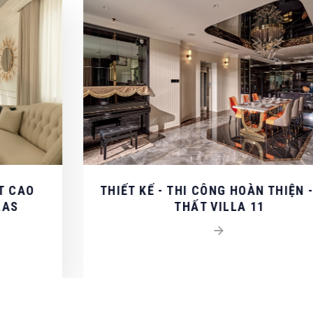
ẤN / BÁO GIÁ
ng cấp thông tin để CAT NGHI liên hệ hỗ trợ nhanh nhất.
CH
THIẾT KẾ - THI CÔNG HOÀN THIỆN - NỘI
THẤT VILLA 11