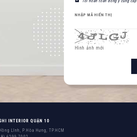
Tôi hoàn toàn đồng ý cung cấp 
NHẬP MÃ HIỂN THỊ
Hình ảnh mới
GHI INTERIOR QUẬN 10
ồng Lĩnh, P.Hòa Hưng, TP.HCM
28) 6299 7002