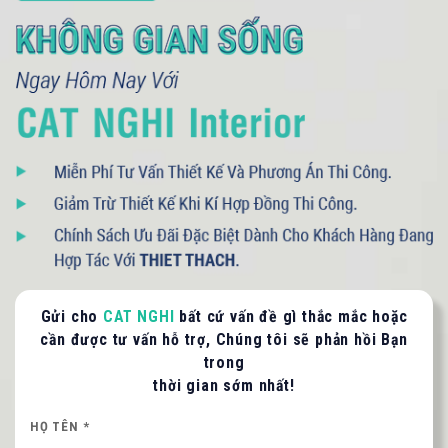
093 71379 13
- 090 3075 005
LIÊN HỆ TƯ VẤN / BÁO GIÁ
Quý khách vui lòng cung cấp thông tin để CAT
NGHI liên hệ hỗ trợ nhanh nhất.
Gửi cho
CAT NGHI
bất cứ vấn đề gì thắc mắc hoặc
cần được tư vấn hỗ trợ, Chúng tôi sẽ phản hồi Bạn
HỌ VÀ TÊN QUÝ KHÁCH
trong
thời gian sớm nhất!
HỌ TÊN *
SỐ ĐIỆN THOẠI *