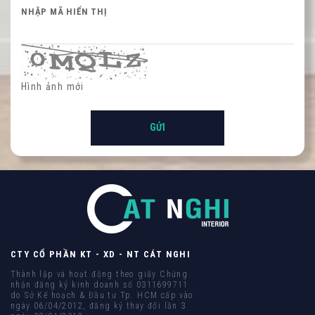
NHẬP MÃ HIỂN THỊ
Hình ảnh mới
CTY CỔ PHẦN KT - XD - NT CÁT NGHI
Thành lập và hoạt động theo giấy Chứng
nhận đăng ký kinh doanh số 0311699711
do Sở Kế hoạch & Đầu tư Tp. HCM cấp vào
ngày 06/04/2012, đăng ký thay đổi lần 3