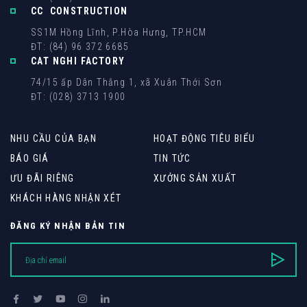
CC CONSTRUCTION
SS1M Hồng Lĩnh, P.Hòa Hưng, TP.HCM
ĐT: (84) 96 372 6685
CAT NGHI FACTORY
74/15 ấp Dân Thắng 1, xã Xuân Thới Sơn
ĐT: (028) 3713 1900
NHU CẦU CỦA BẠN
HOẠT ĐỘNG TIÊU BIỂU
BÁO GIÁ
TIN TỨC
ƯU ĐÃI RIÊNG
XƯỞNG SẢN XUẤT
KHÁCH HÀNG NHẬN XÉT
ĐĂNG KÝ NHẬN BẢN TIN