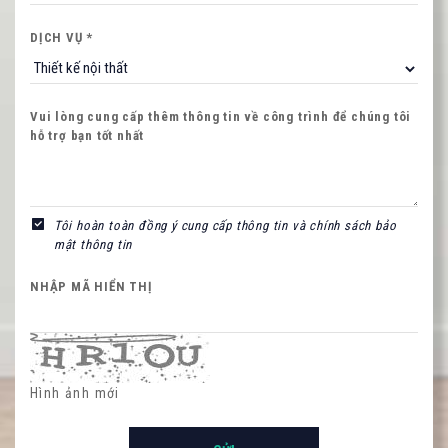
HỌ VÀ TÊN QUÝ KHÁCH
DỊCH VỤ *
Vui lòng cung cấp thêm thông tin về công trình để chúng tôi
SỐ ĐIỆN THOẠI *
hỗ trợ bạn tốt nhất
Nội dung
Tôi hoàn toàn đồng ý cung cấp thông tin và chính sách bảo
mật thông tin
NHẬP MÃ HIỂN THỊ
NHẬP MÃ HIỂN THỊ
Hình ảnh mới