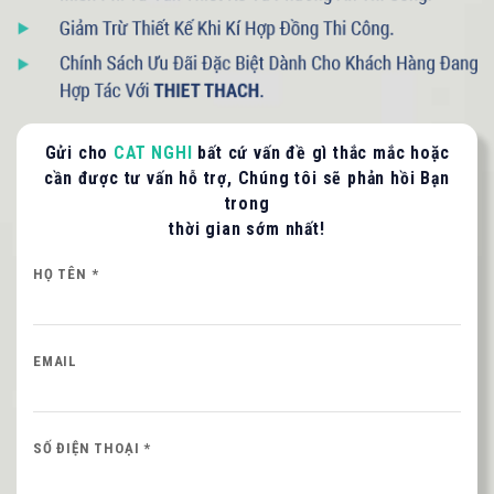
Gửi cho
CAT NGHI
bất cứ vấn đề gì thắc mắc hoặc
cần được tư vấn hỗ trợ, Chúng tôi sẽ phản hồi Bạn
trong
thời gian sớm nhất!
HỌ TÊN *
093 71379 13
- 090 3075 005
EMAIL
LIÊN HỆ TƯ VẤN / BÁO GIÁ
SỐ ĐIỆN THOẠI *
Quý khách vui lòng cung cấp thông tin để CAT
NGHI liên hệ hỗ trợ nhanh nhất.