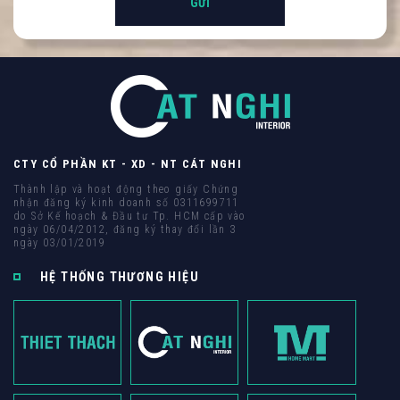
Hình ảnh mới
CTY CỔ PHẦN KT - XD - NT CÁT NGHI
Thành lập và hoạt động theo giấy Chứng
nhận đăng ký kinh doanh số 0311699711
do Sở Kế hoạch & Đầu tư Tp. HCM cấp vào
ngày 06/04/2012, đăng ký thay đổi lần 3
ngày 03/01/2019
HỆ THỐNG THƯƠNG HIỆU