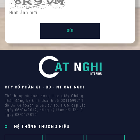
Hình ảnh mới
CTY CỔ PHẦN KT - XD - NT CÁT NGHI
Thành lập và hoạt động theo giấy Chứng
nhận đăng ký kinh doanh số 0311699711
do Sở Kế hoạch & Đầu tư Tp. HCM cấp vào
ngày 06/04/2012, đăng ký thay đổi lần 3
ngày 03/01/2019
HỆ THỐNG THƯƠNG HIỆU