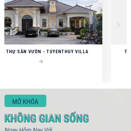
LA
THIẾT KẾ - THI CÔNG NỘI THẤT CAO C
SAIGON MYSTERY VILLAS
093 71379 13
- 090 3075 005
LIÊN HỆ TƯ VẤN / BÁO GIÁ