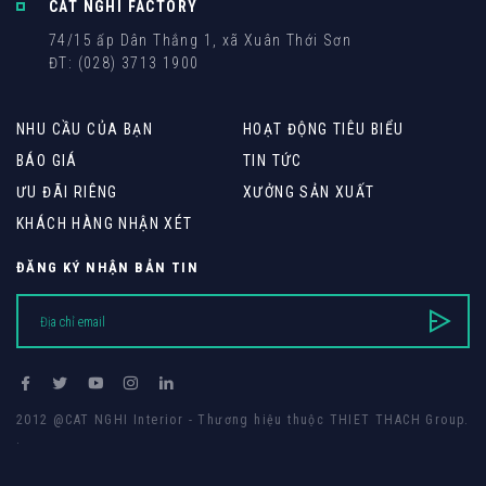
CAT NGHI FACTORY
74/15 ấp Dân Thắng 1, xã Xuân Thới Sơn
ĐT: (028) 3713 1900
NHU CẦU CỦA BẠN
HOẠT ĐỘNG TIÊU BIỂU
BÁO GIÁ
TIN TỨC
ƯU ĐÃI RIÊNG
XƯỞNG SẢN XUẤT
KHÁCH HÀNG NHẬN XÉT
ĐĂNG KÝ NHẬN BẢN TIN
2012 @CAT NGHI Interior - Thương hiệu thuộc THIET THACH Group.
.
Thiết kế web
bởi
Cánh Cam