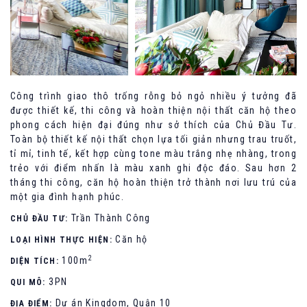
Công trình giao thô trống rỗng bỏ ngỏ nhiều ý tưởng đã
được thiết kế, thi công và hoàn thiện nội thất căn hộ theo
phong cách hiện đại đúng như sở thích của Chủ Đầu Tư.
Toàn bộ thiết kế nội thất chọn lựa tối giản nhưng trau truốt,
tỉ mỉ, tinh tế, kết hợp cùng tone màu trắng nhẹ nhàng, trong
trẻo với điểm nhấn là màu xanh ghi độc đáo. Sau hơn 2
tháng thi công, căn hộ hoàn thiện trở thành nơi lưu trú của
một gia đình hạnh phúc.
Trần Thành Công
CHỦ ĐẦU TƯ:
Căn hộ
LOẠI HÌNH THỰC HIỆN:
2
100m
DIỆN TÍCH:
3PN
QUI MÔ:
Dự án Kingdom, Quận 10
ĐỊA ĐIỂM: