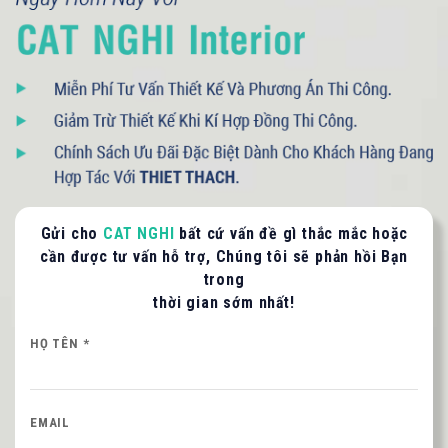
Quý khách vui lòng cung cấp thông tin để CAT
NGHI liên hệ hỗ trợ nhanh nhất.
HỌ VÀ TÊN QUÝ KHÁCH
SỐ ĐIỆN THOẠI *
Gửi cho
CAT NGHI
bất cứ vấn đề gì thắc mắc hoặc
cần được tư vấn hỗ trợ, Chúng tôi sẽ phản hồi Bạn
Nội dung
trong
thời gian sớm nhất!
HỌ TÊN *
EMAIL
NHẬP MÃ HIỂN THỊ