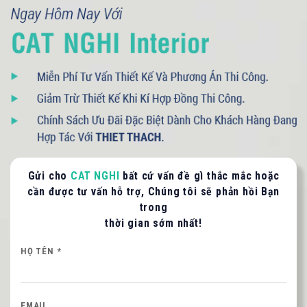
093 71379 13
- 090 3075 005
LIÊN HỆ TƯ VẤN / BÁO GIÁ
Gửi cho
CAT NGHI
bất cứ vấn đề gì thắc mắc hoặc
Quý khách vui lòng cung cấp thông tin để CAT
NGHI liên hệ hỗ trợ nhanh nhất.
cần được tư vấn hỗ trợ, Chúng tôi sẽ phản hồi Bạn
trong
HỌ VÀ TÊN QUÝ KHÁCH
thời gian sớm nhất!
HỌ TÊN *
SỐ ĐIỆN THOẠI *
EMAIL