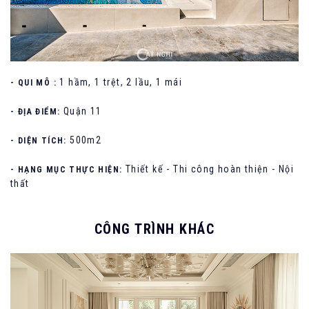
1 hầm, 1 trệt, 2 lầu, 1 mái
- QUI MÔ :
Quận 11
- ĐỊA ĐIỂM:
500m2
- DIỆN TÍCH:
Thiết kế - Thi công hoàn thiện - Nội
- HẠNG MỤC THỰC HIỆN:
thất
CÔNG TRÌNH KHÁC