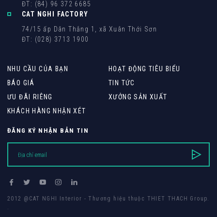
ĐT: (84) 96 372 6685
CAT NGHI FACTORY
74/15 ấp Dân Thắng 1, xã Xuân Thới Sơn
ĐT: (028) 3713 1900
NHU CẦU CỦA BẠN
HOẠT ĐỘNG TIÊU BIỂU
BÁO GIÁ
TIN TỨC
ƯU ĐÃI RIÊNG
XƯỞNG SẢN XUẤT
KHÁCH HÀNG NHẬN XÉT
ĐĂNG KÝ NHẬN BẢN TIN
2012 @CAT NGHI Interior - Thương hiệu thuộc THIET THACH Group.
.
Thiết kế web
bởi
Cánh Cam