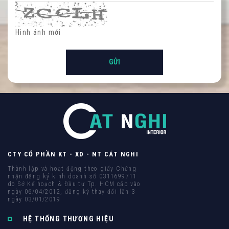
Hình ảnh mới
CTY CỔ PHẦN KT - XD - NT CÁT NGHI
Thành lập và hoạt động theo giấy Chứng
nhận đăng ký kinh doanh số 0311699711
do Sở Kế hoạch & Đầu tư Tp. HCM cấp vào
ngày 06/04/2012, đăng ký thay đổi lần 3
ngày 03/01/2019
HỆ THỐNG THƯƠNG HIỆU