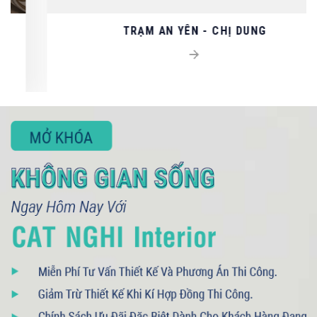
TRẠM AN YÊN - CHỊ DUNG
093 71379 13
- 090 3075 005