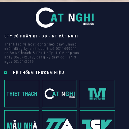
CTY CỔ PHẦN KT - XD - NT CÁT NGHI
Thành lập và hoạt động theo giấy Chứng
nhận đăng ký kinh doanh số 0311699711
do Sở Kế hoạch & Đầu tư Tp. HCM cấp vào
ngày 06/04/2012, đăng ký thay đổi lần 3
ngày 03/01/2019
HỆ THỐNG THƯƠNG HIỆU