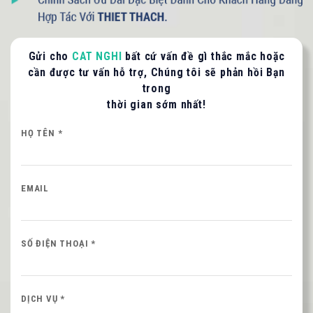
Gửi cho
CAT NGHI
bất cứ vấn đề gì thắc mắc hoặc
cần được tư vấn hỗ trợ, Chúng tôi sẽ phản hồi Bạn
trong
LIÊN HỆ TƯ VẤN / BÁO GIÁ
thời gian sớm nhất!
Quý khách vui lòng cung cấp thông tin để CAT
NGHI liên hệ hỗ trợ nhanh nhất.
HỌ TÊN *
HỌ VÀ TÊN QUÝ KHÁCH
EMAIL
SỐ ĐIỆN THOẠI *
SỐ ĐIỆN THOẠI *
Nội dung
DỊCH VỤ *