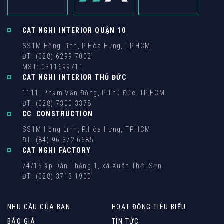
CAT NGHI INTERIOR QUẬN 10
SS1M Hồng Lĩnh, P.Hòa Hưng, TP.HCM
ĐT: (028) 6299 7002
MST: 0311699711
CAT NGHI INTERIOR THỦ ĐỨC
1111, Phạm Văn Đồng, P.Thủ Đức, TP.HCM
ĐT: (028) 7300 3378
CC CONSTRUCTION
SS1M Hồng Lĩnh, P.Hòa Hưng, TP.HCM
ĐT: (84) 96 372 6685
CAT NGHI FACTORY
74/15 ấp Dân Thắng 1, xã Xuân Thới Sơn
ĐT: (028) 3713 1900
NHU CẦU CỦA BẠN
HOẠT ĐỘNG TIÊU BIỂU
BÁO GIÁ
TIN TỨC