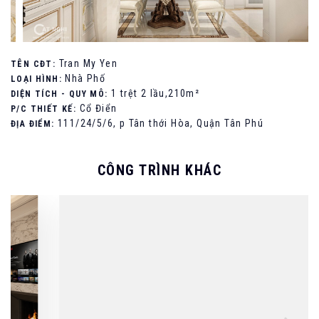
Tran My Yen
TÊN CĐT:
Nhà Phố
LOẠI HÌNH:
1 trệt 2 lầu,210m²
DIỆN TÍCH - QUY MÔ:
Cổ Điển
P/C THIẾT KẾ:
111/24/5/6, p Tân thới Hòa, Quận Tân Phú
ĐỊA ĐIỂM:
CÔNG TRÌNH KHÁC