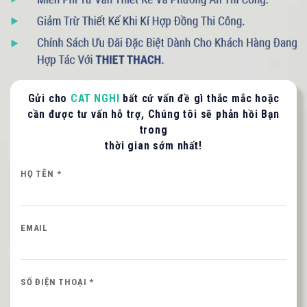
093 71379 13
- 090 3075 005
Gửi cho
CAT NGHI
bất cứ vấn đề gì thắc mắc hoặc
LIÊN HỆ TƯ VẤN / BÁO GIÁ
cần được tư vấn hỗ trợ, Chúng tôi sẽ phản hồi Bạn
trong
Quý khách vui lòng cung cấp thông tin để CAT
thời gian sớm nhất!
NGHI liên hệ hỗ trợ nhanh nhất.
HỌ TÊN *
HỌ VÀ TÊN QUÝ KHÁCH
EMAIL
SỐ ĐIỆN THOẠI *
SỐ ĐIỆN THOẠI *
Nội dung