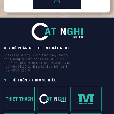
CTY CỔ PHẦN KT - XD - NT CÁT NGHI
Thành lập và hoạt động theo giấy Chứng
nhận đăng ký kinh doanh số 0311699711
do Sở Kế hoạch & Đầu tư Tp. HCM cấp vào
ngày 06/04/2012, đăng ký thay đổi lần 3
ngày 03/01/2019
HỆ THỐNG THƯƠNG HIỆU