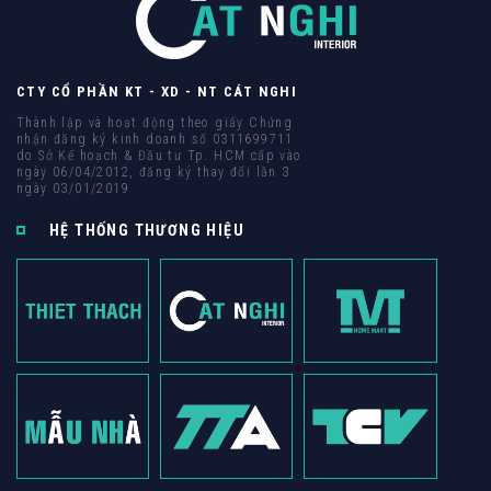
CTY CỔ PHẦN KT - XD - NT CÁT NGHI
Thành lập và hoạt động theo giấy Chứng
nhận đăng ký kinh doanh số 0311699711
do Sở Kế hoạch & Đầu tư Tp. HCM cấp vào
ngày 06/04/2012, đăng ký thay đổi lần 3
ngày 03/01/2019
HỆ THỐNG THƯƠNG HIỆU