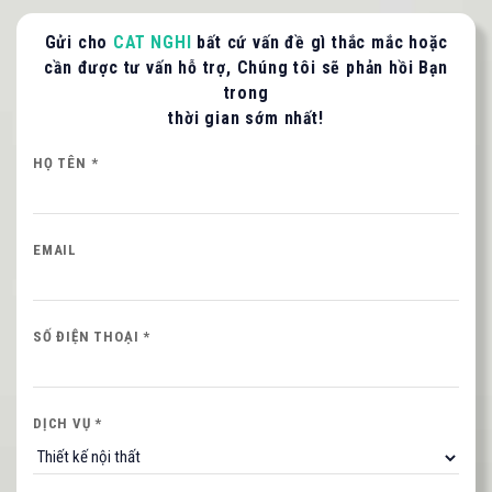
Gửi cho
CAT NGHI
bất cứ vấn đề gì thắc mắc hoặc
cần được tư vấn hỗ trợ, Chúng tôi sẽ phản hồi Bạn
trong
thời gian sớm nhất!
LIÊN HỆ TƯ VẤN / BÁO GIÁ
Quý khách vui lòng cung cấp thông tin để CAT
HỌ TÊN *
NGHI liên hệ hỗ trợ nhanh nhất.
HỌ VÀ TÊN QUÝ KHÁCH
EMAIL
SỐ ĐIỆN THOẠI *
SỐ ĐIỆN THOẠI *
Nội dung
DỊCH VỤ *