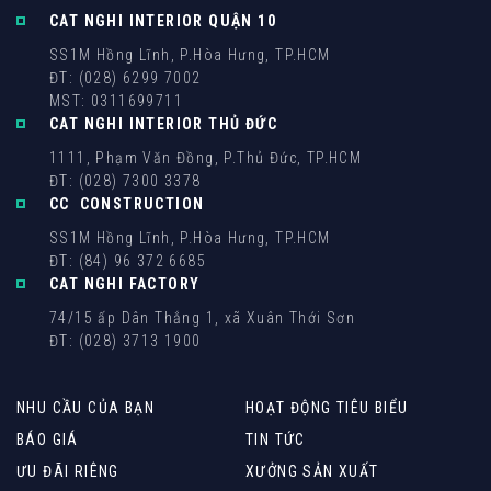
CAT NGHI INTERIOR QUẬN 10
SS1M Hồng Lĩnh, P.Hòa Hưng, TP.HCM
ĐT: (028) 6299 7002
MST: 0311699711
CAT NGHI INTERIOR THỦ ĐỨC
1111, Phạm Văn Đồng, P.Thủ Đức, TP.HCM
ĐT: (028) 7300 3378
CC CONSTRUCTION
SS1M Hồng Lĩnh, P.Hòa Hưng, TP.HCM
ĐT: (84) 96 372 6685
CAT NGHI FACTORY
74/15 ấp Dân Thắng 1, xã Xuân Thới Sơn
ĐT: (028) 3713 1900
NHU CẦU CỦA BẠN
HOẠT ĐỘNG TIÊU BIỂU
BÁO GIÁ
TIN TỨC
ƯU ĐÃI RIÊNG
XƯỞNG SẢN XUẤT