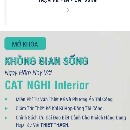
TRẠM AN YÊN - CHỊ DUNG
093 71379 13
- 090 3075 005