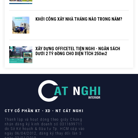
KHỞI CÔNG XÂY NHÀ THÁNG NÀO TRONG NĂM?
XÂY DỰNG OFFICETEL TIỆN NGHI - NGÂN SÁCH
DƯỚI 2 TỶ ĐỒNG CHO DIỆN TÍCH 25Om2
CTY CỔ PHẦN KT - XD - NT CÁT NGHI
Thành lập và hoạt động theo giấy Chứng
nhận đăng ký kinh doanh số 0311699711
do Sở Kế hoạch & Đầu tư Tp. HCM cấp vào
ngày 06/04/2012, đăng ký thay đổi lần 3
ngày 03/01/2019