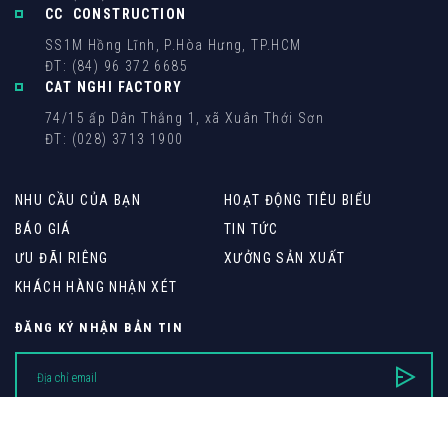
CC CONSTRUCTION
SS1M Hồng Lĩnh, P.Hòa Hưng, TP.HCM
ĐT: (84) 96 372 6685
CAT NGHI FACTORY
74/15 ấp Dân Thắng 1, xã Xuân Thới Sơn
ĐT: (028) 3713 1900
NHU CẦU CỦA BẠN
HOẠT ĐỘNG TIÊU BIỂU
BÁO GIÁ
TIN TỨC
ƯU ĐÃI RIÊNG
XƯỞNG SẢN XUẤT
KHÁCH HÀNG NHẬN XÉT
ĐĂNG KÝ NHẬN BẢN TIN