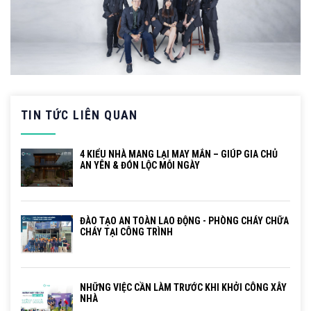
TIN TỨC LIÊN QUAN
4 KIỂU NHÀ MANG LẠI MAY MẮN – GIÚP GIA CHỦ
AN YÊN & ĐÓN LỘC MỖI NGÀY
ĐÀO TẠO AN TOÀN LAO ĐỘNG - PHÒNG CHÁY CHỮA
CHÁY TẠI CÔNG TRÌNH
NHỮNG VIỆC CẦN LÀM TRƯỚC KHI KHỞI CÔNG XÂY
NHÀ