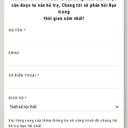
cần được tư vấn hỗ trợ, Chúng tôi sẽ phản hồi Bạn
trong
093 71379 13
- 090 3075 005
thời gian sớm nhất!
HỌ TÊN *
LIÊN HỆ TƯ VẤN / BÁO GIÁ
EMAIL
Quý khách vui lòng cung cấp thông tin để CAT
NGHI liên hệ hỗ trợ nhanh nhất.
SỐ ĐIỆN THOẠI *
HỌ VÀ TÊN QUÝ KHÁCH
DỊCH VỤ *
SỐ ĐIỆN THOẠI *
Vui lòng cung cấp thêm thông tin về công trình để chúng tôi
hỗ trợ bạn tốt nhất