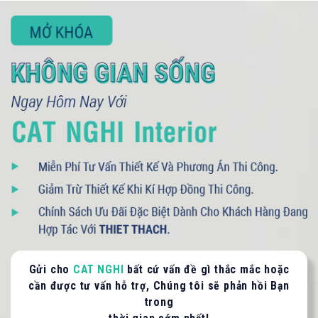
093 71379 13
- 090 3075 005
LIÊN HỆ TƯ VẤN / BÁO GIÁ
Quý khách vui lòng cung cấp thông tin để CAT
NGHI liên hệ hỗ trợ nhanh nhất.
HỌ VÀ TÊN QUÝ KHÁCH
SỐ ĐIỆN THOẠI *
Gửi cho
CAT NGHI
bất cứ vấn đề gì thắc mắc hoặc
cần được tư vấn hỗ trợ, Chúng tôi sẽ phản hồi Bạn
Nội dung
trong