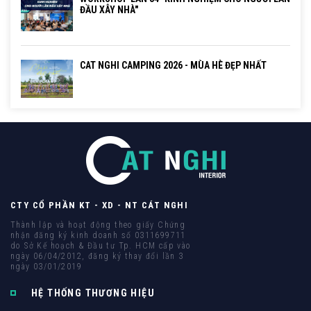
ĐẦU XÂY NHÀ"
CAT NGHI CAMPING 2026 - MÙA HÈ ĐẸP NHẤT
CTY CỔ PHẦN KT - XD - NT CÁT NGHI
Thành lập và hoạt động theo giấy Chứng
nhận đăng ký kinh doanh số 0311699711
do Sở Kế hoạch & Đầu tư Tp. HCM cấp vào
ngày 06/04/2012, đăng ký thay đổi lần 3
ngày 03/01/2019
HỆ THỐNG THƯƠNG HIỆU