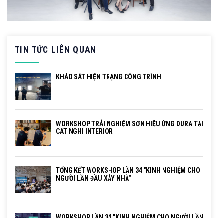
TIN TỨC LIÊN QUAN
KHẢO SÁT HIỆN TRẠNG CÔNG TRÌNH
WORKSHOP TRẢI NGHIỆM SƠN HIỆU ỨNG DURA TẠI
CAT NGHI INTERIOR
TỔNG KẾT WORKSHOP LẦN 34 "KINH NGHIỆM CHO
NGƯỜI LẦN ĐẦU XÂY NHÀ"
WORKSHOP LẦN 34 "KINH NGHIỆM CHO NGƯỜI LẦN