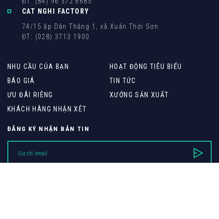
ĐT: (84) 96 372 6685
CAT NGHI FACTORY
74/15 ấp Dân Thắng 1, xã Xuân Thới Sơn
ĐT: (028) 3713 1900
NHU CẦU CỦA BẠN
HOẠT ĐỘNG TIÊU BIỂU
BÁO GIÁ
TIN TỨC
ƯU ĐÃI RIÊNG
XƯỞNG SẢN XUẤT
KHÁCH HÀNG NHẬN XÉT
ĐĂNG KÝ NHẬN BẢN TIN
2012 @CAT NGHI Interior - Thương hiệu thuộc THIET THACH Group.
.
Thiết kế web
bởi
Cánh Cam