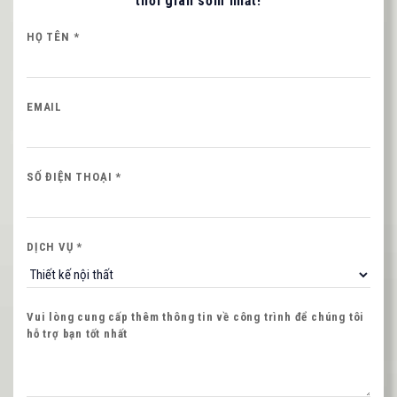
thời gian sớm nhất!
HỌ TÊN *
EMAIL
NHẬP MÃ HIỂN THỊ
SỐ ĐIỆN THOẠI *
Hình ảnh mới
DỊCH VỤ *
Vui lòng cung cấp thêm thông tin về công trình để chúng tôi
hỗ trợ bạn tốt nhất